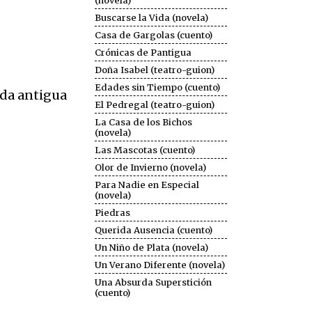
(novela)
Buscarse la Vida (novela)
Casa de Gargolas (cuento)
Crónicas de Pantigua
Doña Isabel (teatro-guion)
Edades sin Tiempo (cuento)
da antigua
El Pedregal (teatro-guion)
La Casa de los Bichos
(novela)
Las Mascotas (cuento)
Olor de Invierno (novela)
Para Nadie en Especial
(novela)
Piedras
Querida Ausencia (cuento)
Un Niño de Plata (novela)
Un Verano Diferente (novela)
Una Absurda Superstición
(cuento)